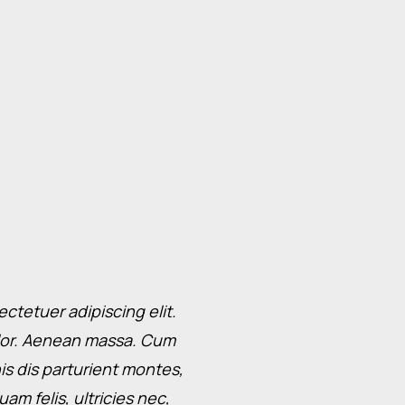
ctetuer adipiscing elit.
Lorem ipsum dolor sit 
lor. Aenean massa. Cum
Aenean commodo ligu
s dis parturient montes,
sociis natoque penatib
m felis, ultricies nec,
nascetur ridiculus mu